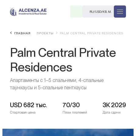
RU
/
USD
/
КВ. М.
ГЛАВНАЯ
ПРОЕКТЫ
PALM CENTRAL PRIVATE RESIDENCES
Palm Central Private
Residences
Апартаменты с 1–5 спальнями, 4-спальные
R
таунхаусы и 5-спальные пентхаусы
USD
682 тыс.
70/30
3К 2029
Стартовая цена
План платежей
Дата сдачи
В. М.