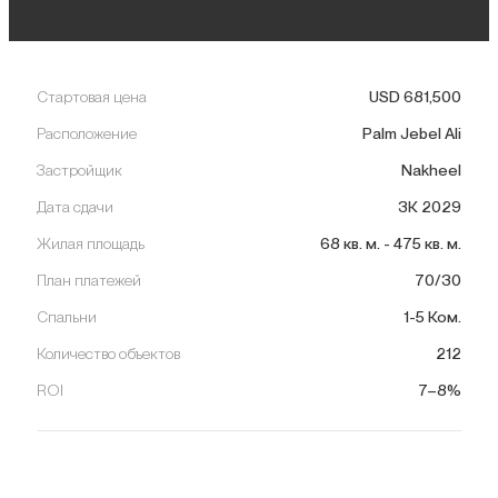
Стартовая цена
USD
681,500
Расположение
Palm Jebel Ali
Застройщик
Nakheel
Дата сдачи
3К 2029
Жилая площадь
68
кв. м.
-
475
кв. м.
План платежей
70/30
Спальни
1-5 Ком.
Количество объектов
212
ROI
7–8%