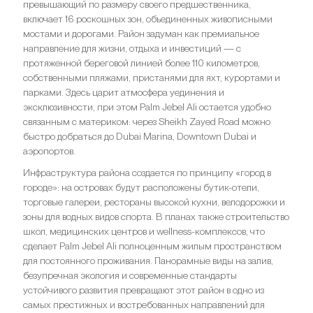
превышающий по размеру своего предшественника,
включает 16 роскошных зон, объединенных живописными
мостами и дорогами. Район задуман как премиальное
направление для жизни, отдыха и инвестиций — с
протяженной береговой линией более 110 километров,
собственными пляжами, пристанями для яхт, курортами и
парками. Здесь царит атмосфера уединения и
эксклюзивности, при этом Palm Jebel Ali остается удобно
связанным с материком: через Sheikh Zayed Road можно
быстро добраться до Dubai Marina, Downtown Dubai и
аэропортов.
Инфраструктура района создается по принципу «город в
городе»: на островах будут расположены бутик-отели,
торговые галереи, рестораны высокой кухни, велодорожки и
зоны для водных видов спорта. В планах также строительство
школ, медицинских центров и wellness-комплексов, что
сделает Palm Jebel Ali полноценным жилым пространством
для постоянного проживания. Панорамные виды на залив,
безупречная экология и современные стандарты
устойчивого развития превращают этот район в одно из
самых престижных и востребованных направлений для