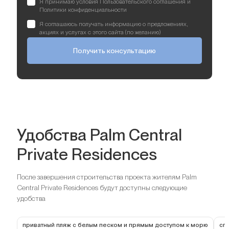
Я принимаю условия Пользовательского соглашения и
Политики конфиденциальности
Я соглашаюсь получать информацию о предложениях,
акциях и услугах с этого сайта (по желанию)
Получить консультацию
Удобства Palm Central
Private Residences
После завершения строительства проекта жителям Palm
Central Private Residences будут доступны следующие
удобства
приватный пляж с белым песком и прямым доступом к морю
сп