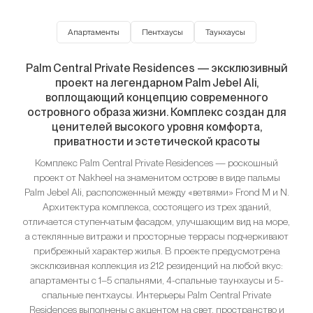
Апартаменты
Пентхаусы
Таунхаусы
Palm Central Private Residences — эксклюзивный
проект на легендарном Palm Jebel Ali,
воплощающий концепцию современного
островного образа жизни. Комплекс создан для
ценителей высокого уровня комфорта,
приватности и эстетической красоты
Комплекс Palm Central Private Residences — роскошный
проект от Nakheel на знаменитом острове в виде пальмы
Palm Jebel Ali, расположенный между «ветвями» Frond M и N.
Архитектура комплекса, состоящего из трех зданий,
отличается ступенчатым фасадом, улучшающим вид на море,
а стеклянные витражи и просторные террасы подчеркивают
прибрежный характер жилья. В проекте предусмотрена
эксклюзивная коллекция из 212 резиденций на любой вкус:
апартаменты с 1–5 спальнями, 4-спальные таунхаусы и 5-
спальные пентхаусы. Интерьеры Palm Central Private
Residences выполнены с акцентом на свет, пространство и