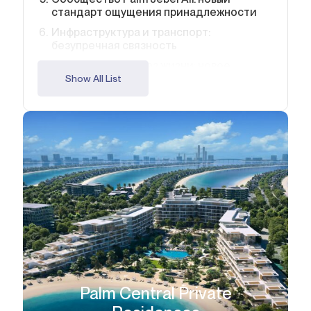
стандарт ощущения принадлежности
Инфраструктура и транспорт:
безупречная связность
Премиальный образ жизни: новое
измерение повседневности
Show All List
Почему Palm Jebel Ali — разумный
финансовый выбор
Высокий потенциал роста стоимости
Высокая доходность от аренды
Стратегическое расположение и
будущее развитие
Не упустите возможность
FAQ: Ваши вопросы и ответы
Palm Central Private