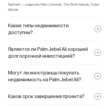
Nakheel — создатель Palm Jumeirah, The World Islands, Dubai
Islands.
Какие типы недвижимости
доступны?
Премиальные виллы у моря, особняки, апартаменты,
таунхаусы, земельные участки под застройку.
Является ли Palm Jebel Ali хорошей
долгосрочной инвестицией?
Да, благодаря ограниченному предложению,
стратегическому расположению и бренду девелопера.
Могут ли иностранцы покупать
недвижимость на Palm Jebel Ali?
Да, это зона с полным правом собственности.
Каков срок завершения проекта?
Первая фаза уже запущена, точные даты последующих этапов