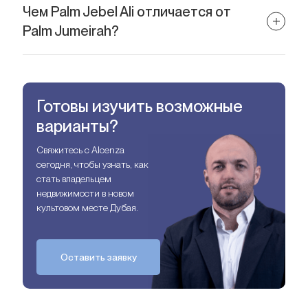
уточняются.
Чем Palm Jebel Ali отличается от
Palm Jumeirah?
Более чем вдвое больший масштаб, современная концепция,
устойчивость, семь островов и технологическая
инфраструктура нового поколения.
Готовы изучить возможные
варианты?
Свяжитесь с Alcenza
сегодня, чтобы узнать, как
стать владельцем
недвижимости в новом
культовом месте Дубая.
Оставить заявку