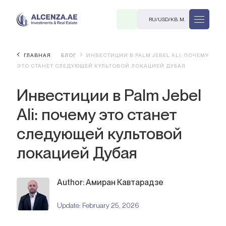
RU
/
USD
/
КВ. М.
ГЛАВНАЯ
БЛОГ
ИНВЕСТИЦИИ В PALM JEBEL ALI: ПОЧЕМУ
ЭТО СТАНЕТ СЛЕДУЮЩЕЙ КУЛЬТОВОЙ ЛОКАЦИЕЙ ДУБАЯ
Инвестиции в Palm Jebel
Ali: почему это станет
следующей культовой
R
локацией Дубая
Author: Амиран Кавтарадзе
В. М.
Update:
February 25, 2026